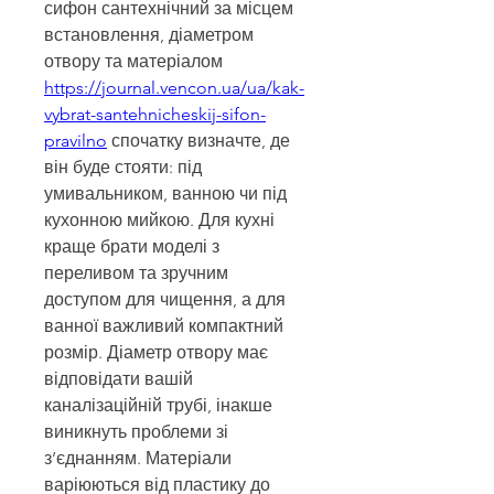
сифон сантехнічний за місцем 
встановлення, діаметром 
отвору та матеріалом 
https://journal.vencon.ua/ua/kak-
vybrat-santehnicheskij-sifon-
pravilno
 спочатку визначте, де 
він буде стояти: під 
умивальником, ванною чи під 
кухонною мийкою. Для кухні 
краще брати моделі з 
переливом та зручним 
доступом для чищення, а для 
ванної важливий компактний 
розмір. Діаметр отвору має 
відповідати вашій 
каналізаційній трубі, інакше 
виникнуть проблеми зі 
з’єднанням. Матеріали 
варіюються від пластику до 