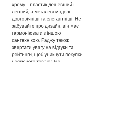
хрому – пластик дешевший і 
легший, а металеві моделі 
довговічніші та елегантніші. Не 
забувайте про дизайн, він має 
гармоніювати з іншою 
сантехнікою. Раджу також 
звертати увагу на відгуки та 
рейтинги, щоб уникнути покупки 
неякісного товару. Не 
поспішайте, обирайте з 
розумом, і ваш вибір буде 
вдалим!
0
0
5
Write a comment...